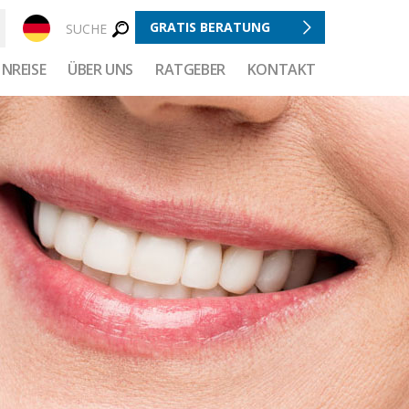
GRATIS BERATUNG
SUCHE
NREISE
ÜBER UNS
RATGEBER
KONTAKT